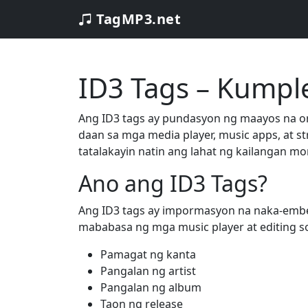
TagMP3.net
ID3 Tags – Kumpl
Ang ID3 tags ay pundasyon ng maayos na org
daan sa mga media player, music apps, at s
tatalakayin natin ang lahat ng kailangan mo
Ano ang ID3 Tags?
Ang ID3 tags ay impormasyon na naka-embed
mababasa ng mga music player at editing s
Pamagat ng kanta
Pangalan ng artist
Pangalan ng album
Taon ng release