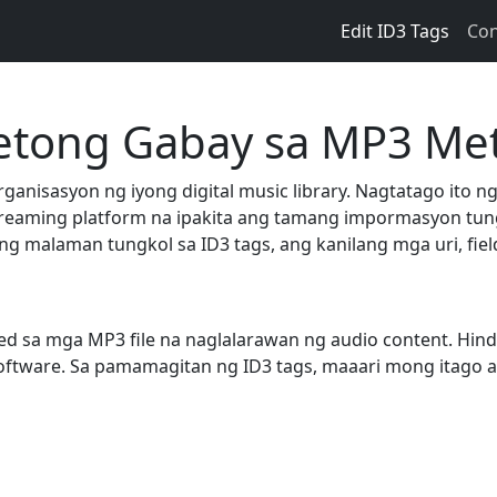
Edit ID3 Tags
Con
etong Gabay sa MP3 Me
anisasyon ng iyong digital music library. Nagtatago ito n
treaming platform na ipakita ang tamang impormasyon tung
ng malaman tungkol sa ID3 tags, ang kanilang mga uri, field
 sa mga MP3 file na naglalarawan ng audio content. Hindi
oftware. Sa pamamagitan ng ID3 tags, maaari mong itago a