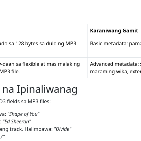
Karaniwang Gamit
ado sa 128 bytes sa dulo ng MP3
Basic metadata: pama
daan sa flexible at mas malaking
Advanced metadata: s
MP3 file.
maraming wika, exte
 na Ipinaliwanag
3 fields sa MP3 files:
wa:
"Shape of You"
:
"Ed Sheeran"
ang track. Halimbawa:
"Divide"
7"