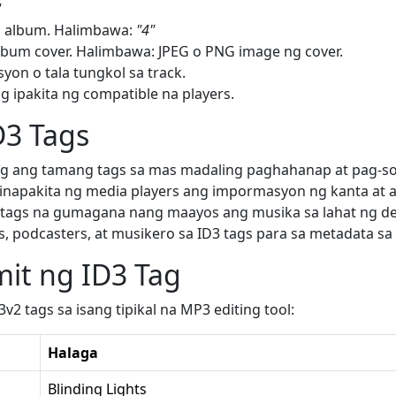
"
a album. Halimbawa:
"4"
um cover. Halimbawa: JPEG o PNG image ng cover.
n o tala tungkol sa track.
 ipakita ng compatible na players.
D3 Tags
 ang tamang tags sa mas madaling paghahanap at pag-so
inapakita ng media players ang impormasyon ng kanta at a
 tags na gumagana nang maayos ang musika sa lahat ng de
 podcasters, at musikero sa ID3 tags para sa metadata sa 
it ng ID3 Tag
ags sa isang tipikal na MP3 editing tool:
Halaga
Blinding Lights