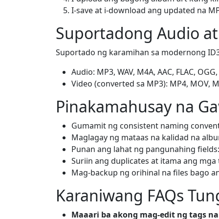
I-save at i-download ang updated na MP3
Suportadong Audio at
Suportado ng karamihan sa modernong ID3 
Audio: MP3, WAV, M4A, AAC, FLAC, OGG,
Video (converted sa MP3): MP4, MOV, 
Pinakamahusay na Gaw
Gumamit ng consistent naming conventio
Maglagay ng mataas na kalidad na albu
Punan ang lahat ng pangunahing fields:
Suriin ang duplicates at itama ang mga 
Mag-backup ng orihinal na files bago an
Karaniwang FAQs Tung
Maaari ba akong mag-edit ng tags na