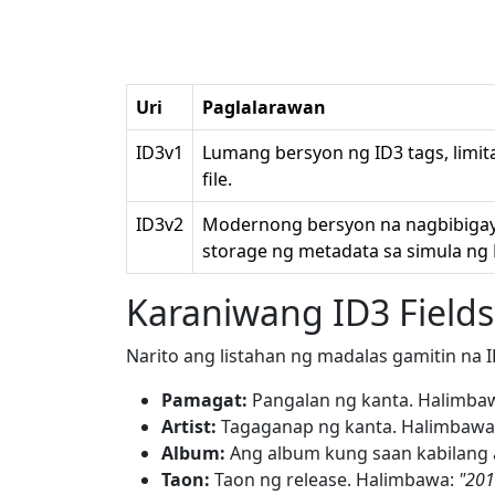
Uri
Paglalarawan
ID3v1
Lumang bersyon ng ID3 tags, limit
file.
ID3v2
Modernong bersyon na nagbibigay-
storage ng metadata sa simula ng 
Karaniwang ID3 Fields
Narito ang listahan ng madalas gamitin na ID
Pamagat:
Pangalan ng kanta. Halimba
Artist:
Tagaganap ng kanta. Halimbawa
Album:
Ang album kung saan kabilang 
Taon:
Taon ng release. Halimbawa:
"201