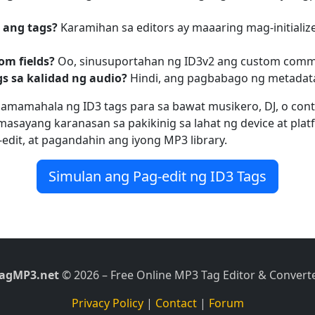
ang tags?
Karamihan sa editors ay maaaring mag-initializ
m fields?
Oo, sinusuportahan ng ID3v2 ang custom comment
s sa kalidad ng audio?
Hindi, ang pagbabago ng metadata
mamahala ng ID3 tags para sa bawat musikero, DJ, o conte
masayang karanasan sa pakikinig sa lahat ng device at plat
dit, at pagandahin ang iyong MP3 library.
Simulan ang Pag-edit ng ID3 Tags
agMP3.net
© 2026 – Free Online MP3 Tag Editor & Convert
Privacy Policy
|
Contact
|
Forum