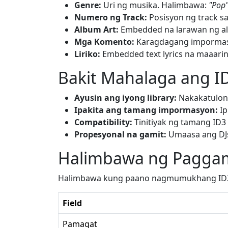
Genre:
Uri ng musika. Halimbawa:
"Pop
Numero ng Track:
Posisyon ng track s
Album Art:
Embedded na larawan ng alb
Mga Komento:
Karagdagang impormasyo
Liriko:
Embedded text lyrics na maaaring
Bakit Mahalaga ang I
Ayusin ang iyong library:
Nakakatulong
Ipakita ang tamang impormasyon:
Ip
Compatibility:
Tinitiyak ng tamang ID3
Propesyonal na gamit:
Umaasa ang DJs,
Halimbawa ng Paggam
Halimbawa kung paano nagmumukhang ID3v2 t
Field
Pamagat