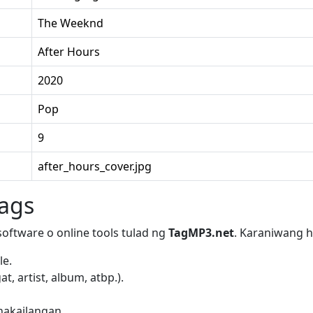
The Weeknd
After Hours
2020
Pop
9
after_hours_cover.jpg
Tags
software o online tools tulad ng
TagMP3.net
. Karaniwang 
le.
, artist, album, atbp.).
nakailangan.