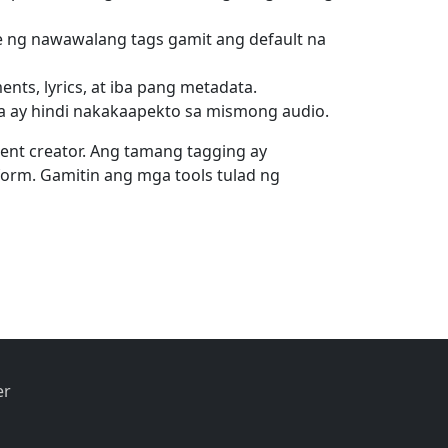
e ng nawawalang tags gamit ang default na
s, lyrics, at iba pang metadata.
 ay hindi nakakaapekto sa mismong audio.
nt creator. Ang tamang tagging ay
form. Gamitin ang mga tools tulad ng
er