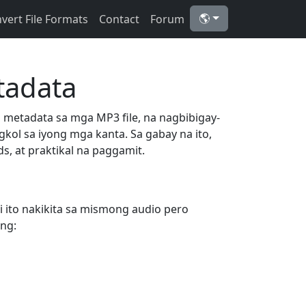
🌎
vert File Formats
Contact
Forum
tadata
g metadata sa mga MP3 file, na nagbibigay-
kol sa iyong mga kanta. Sa gabay na ito,
s, at praktikal na paggamit.
 ito nakikita sa mismong audio pero
ng: