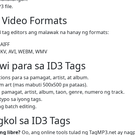
 file.
 Video Formats
tag editors ang malawak na hanay ng formats:
 AIFF
MKV, AVI, WEBM, WMV
i para sa ID3 Tags
ns para sa pamagat, artist, at album.
m art (mas mabuti 500x500 px pataas).
 pamagat, artist, album, taon, genre, numero ng track.
typo sa iyong tags.
g batch editing.
kol sa ID3 Tags
ng libre?
Oo, ang online tools tulad ng TagMP3.net ay nagp