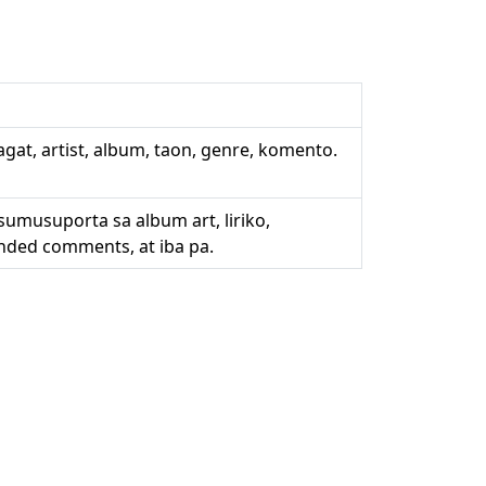
gat, artist, album, taon, genre, komento.
umusuporta sa album art, liriko,
nded comments, at iba pa.