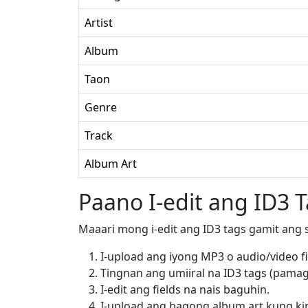
Artist
Album
Taon
Genre
Track
Album Art
Paano I-edit ang ID3 
Maaari mong i-edit ang ID3 tags gamit ang 
I-upload ang iyong MP3 o audio/video fi
Tingnan ang umiiral na ID3 tags (pamagat
I-edit ang fields na nais baguhin.
I-upload ang bagong album art kung ki